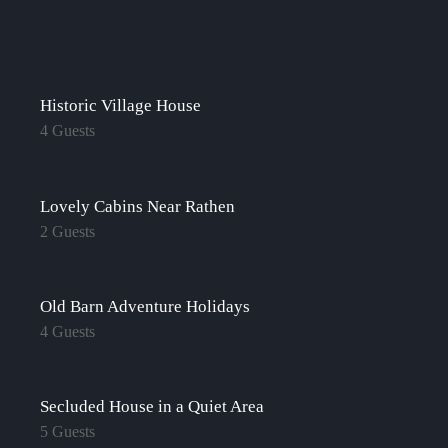
Historic Village House
4 Guests
Lovely Cabins Near Rathen
2 Guests
Old Barn Adventure Holidays
4 Guests
Secluded House in a Quiet Area
5 Guests