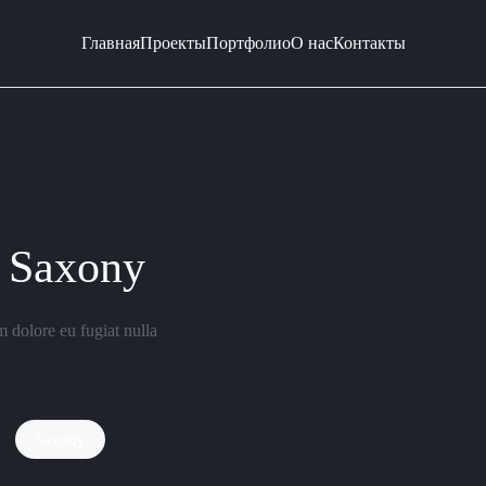
Главная
Проекты
Портфолио
О нас
Контакты
 Saxony
um dolore eu fugiat nulla
Saxony