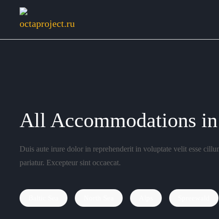
All Accommodations in
Duis aute irure dolor in reprehenderit in voluptate velit esse cill
pariatur. Excepteur sint occaecat.
Baltic Sea
North Sea
Alps
Spreewald