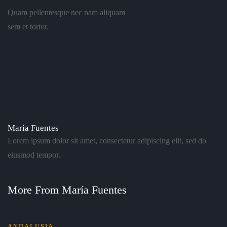
Quam pellentesque nec nam aliquam
sem et tortor.
Your Host
María Fuentes
Lorem ipsum dolor sit amet, consectetur adipiscing elit, sed do
eiusmod tempor.
More From María Fuentes
ANDALUSIA