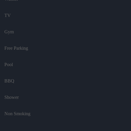
TV
Gym
Free Parking
Pool
BBQ
Shower
Non Smoking