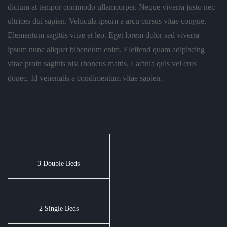
dictum at tempor commodo ullamcorper. Neque viverra justo nec
ultrices dui sapien. Vehicula ipsum a arcu cursus vitae congue.
Elementum sagittis vitae et leo. Eget lorem dolor sed viverra
ipsum nunc aliquet bibendum enim. Eleifend quam adipiscing
vitae proin sagittis nisl rhoncus mattis. Lacinia quis vel eros
donec. Id venenatis a condimentum vitae sapien.
Amenities
3 Double Beds
2 Single Beds