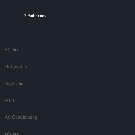
2 Bathrooms
Kitchen
Dishwasher
High Chair
WiFi
Air Conditioning
Washer