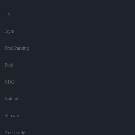
TV
Gym
Free Parking
Pool
BBQ
Bathtub
Shower
Accessible