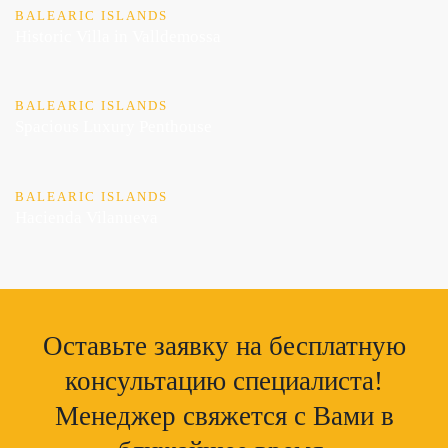
BALEARIC ISLANDS
Historic Villa in Valldemossa
BALEARIC ISLANDS
Spacious Luxury Penthouse
BALEARIC ISLANDS
Hacienda Vilanueva
Оставьте заявку на бесплатную
консультацию специалиста!
Менеджер свяжется с Вами в