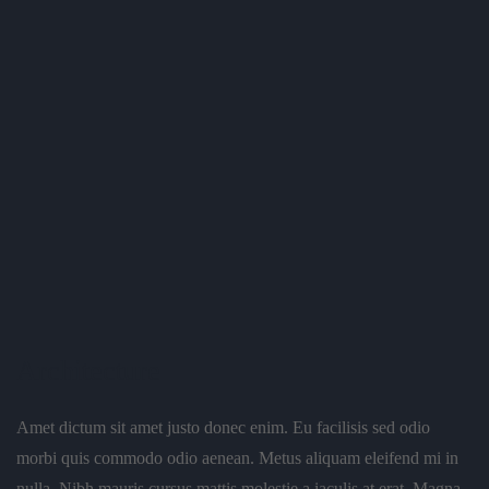
Architecture
Amet dictum sit amet justo donec enim. Eu facilisis sed odio
morbi quis commodo odio aenean. Metus aliquam eleifend mi in
nulla. Nibh mauris cursus mattis molestie a iaculis at erat. Magna