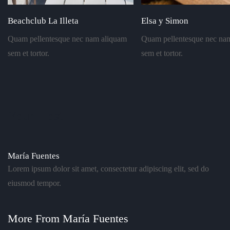
Beachclub La Illeta
Elsa y Simon
Quam pellentesque nec nam aliquam
Quam pellentesque nec na
sem et tortor.
sem et tortor.
Your Host
María Fuentes
Lorem ipsum dolor sit amet, consectetur adipiscing elit, sed do
eiusmod tempor.
More From María Fuentes