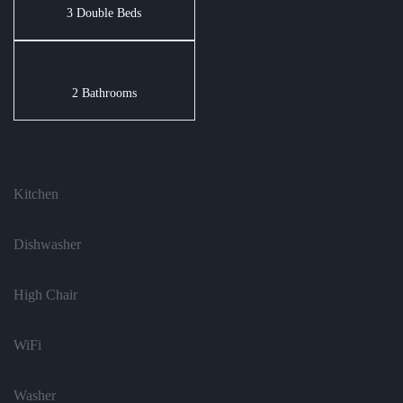
3 Double Beds
2 Bathrooms
Kitchen
Dishwasher
High Chair
WiFi
Washer