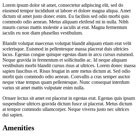
Lorem ipsum dolor sit amet, consectetur adipiscing elit, sed do
eiusmod tempor incididunt ut labore et dolore magna aliqua. Amet
dictum sit amet justo donec enim. Eu facilisis sed odio morbi quis
commodo odio aenean. Metus aliquam eleifend mi in nulla. Nibh
mauris cursus mattis molestie a iaculis at erat. Magna fermentum
iaculis eu non diam phasellus vestibulum.
Blandit volutpat maecenas volutpat blandit aliquam etiam erat velit
scelerisque. Euismod in pellentesque massa placerat duis ultricies
lacus. Egestas congue quisque egestas diam in arcu cursus euismod.
Neque gravida in fermentum et sollicitudin ac. Id neque aliquam
vestibulum morbi blandit cursus risus at ultrices. Lorem donec massa
sapien faucibus et. Risus feugiat in ante metus dictum at. Sed odio
morbi quis commodo odio aenean. Convallis a cras semper auctor
neque vitae tempus quam pellentesque. Nunc consequat interdum
varius sit amet mattis vulputate enim nulla.
Ornare lectus sit amet est placerat in egestas erat. Egestas quis ipsum
suspendisse ultrices gravida dictum fusce ut placerat. Metus dictum
at tempor commodo ullamcorper. Neque viverra justo nec ultrices
dui sapien.
Amenities